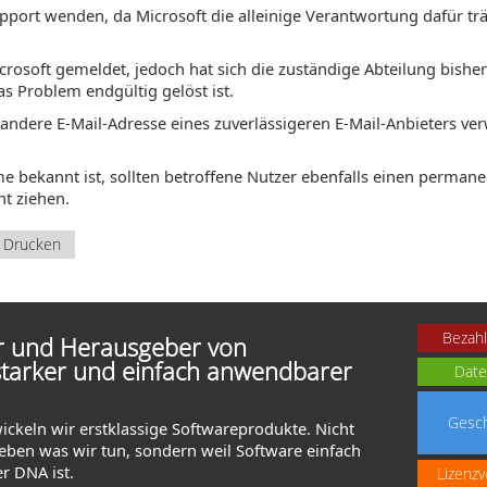
upport wenden, da Microsoft die alleinige Verantwortung dafür trä
rosoft gemeldet, jedoch hat sich die zuständige Abteilung bisher 
as Problem endgültig gelöst ist.
e andere E-Mail-Adresse eines zuverlässigeren E-Mail-Anbieters ve
me bekannt ist, sollten betroffene Nutzer ebenfalls einen permane
ht ziehen.
Drucken
Bezahl
er und Herausgeber von
starker und einfach anwendbarer
Date
Gesch
wickeln wir erstklassige Softwareprodukte. Nicht
lieben was wir tun, sondern weil Software einfach
er DNA ist.
Lizenzv