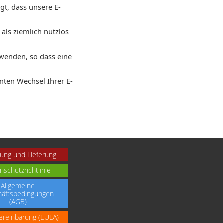
gt, dass unsere E-
als ziemlich nutzlos
rwenden, so dass eine
nten Wechsel Ihrer E-
ung und Lieferung
nschutzrichtlinie
Allgemeine
äftsbedingungen
(AGB)
ereinbarung (EULA)