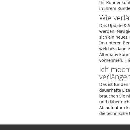
Ihr Kundenkon
in Ihrem Kunden
Wie verl
Das Update & S
werden. Navigi
sich ein neues 
Im unteren Bere
welches dann e
Alternativ kön
vornehmen. Hie
Ich möch
verlänge
Das ist für den
dauerhafte Liz
brauchen Sie n
und daher nicht
Ablaufdatum ke
die technische