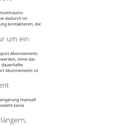
tszeitraums
Sie dadurch im
ung kontaktieren, die
ur um ein
upport Abonnements
 werden, ohne das
e dauerhafte
port Abonnements ist
ent
erlängerung manuell
besteht keine
längern,