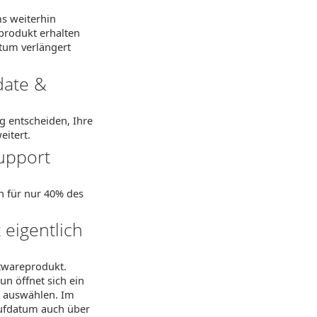
ms weiterhin
produkt erhalten
um verlängert
date &
ng entscheiden, Ihre
eitert.
Support
 für nur 40% des
eigentlich
twareprodukt.
n öffnet sich ein
" auswählen. Im
aufdatum auch über