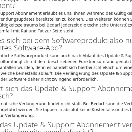
ent?
upport Abonnement erlaubt es uns, Ihnen während des Gültigkei
endungsupdates bereitstellen zu können. Des Weiteren können 
tigkeitszeitraums bei Bedarf jederzeit die technische Unterstütz
mfall mit Rat und Tat zur Seite steht.
es sich bei dem Softwareprodukt also n
tes Software-Abo?
entliche Softwareprodukt kann auch nach Ablauf des Update & S
vollumfänglich mit dem beschriebenen Funktionsumfang genutzt
anfallen würden, denn es handelt sich hierbei schließlich um ein
, welche keinesfalls abläuft. Die Verlängerung des Update & Sup
 der Software daher nicht zwingend erforderlich.
rt sich das Update & Support Abonnem
sch?
matische Verlängerung findet nicht statt. Bei Bedarf kann die V
geführt werden. Sie tappen in absolut keine Kostenfalle und es 
zur Verlängerung.
 das Update & Support Abonnement ver
ies bereits abgelaufen ist?