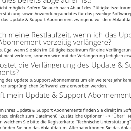
 nicht möglich. Sofern Sie auch nach Ablauf des Gültigkeitszeitrau
erstützung sowie Anwendungsupdates für das jeweilige Software
 das Update & Support Abonnement zwingend vor dem Ablaufdat
ich meine Restlaufzeit, wenn ich das Up
Abonnement vorzeitig verlängere?
ls. Egal wann Sie sich im Gültigkeitszeitraum für eine Verlängeru
ht nicht verloren, sondern wird mit der Verlängerung lediglich erw
 kostet die Verlängerung des Update & 
ents?
ng des Update & Support Abonnements um ein weiteres Jahr kann
Ihrer ursprünglichen Softwarelizenz erworben werden.
ft mein Update & Support Abonnement 
m Ihres Update & Support Abonnements finden Sie direkt im Sof
dazu einfach zum Dateimenü "Zusätzliche Optionen" - > "Über". Nu
in welchem Sie bitte die Registerkarte "Technische Unterstützung
h finden Sie nun das Ablaufdatum. Alternativ können Sie das Abl