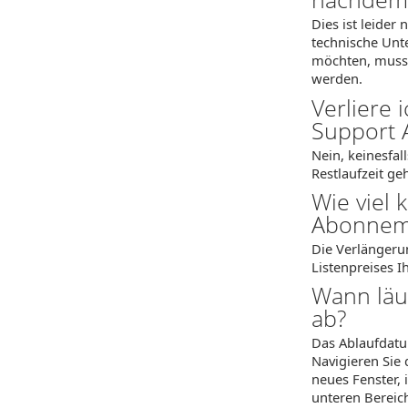
Dies ist leider
technische Unt
möchten, muss
werden.
Verliere 
Support 
Nein, keinesfal
Restlaufzeit ge
Wie viel
Abonnem
Die Verlängeru
Listenpreises 
Wann läu
ab?
Das Ablaufdatu
Navigieren Sie 
neues Fenster, 
unteren Bereic