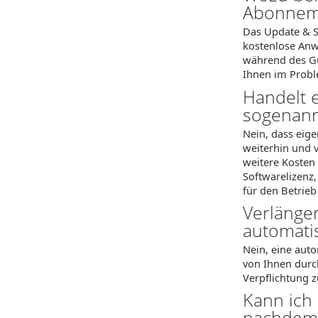
Abonnem
Das Update & S
kostenlose Anw
während des Gül
Ihnen im Proble
Handelt 
sogenann
Nein, dass eig
weiterhin und 
weitere Kosten 
Softwarelizenz
für den Betrieb
Verlänge
automati
Nein, eine auto
von Ihnen durch
Verpflichtung 
Kann ich
nachdem d