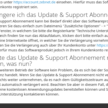
to unter
https://account.zebnet.de
einsehen. Hierfür muss das So
konto registriert sein.
ängere ich das Update & Support Abon
upport Abonnement kann bei Bedarf direkt über das Softwarepro
eren Sie dazu einfach zum Dateimenü "Zusätzliche Optionen" - > 
Fenster, in welchem Sie bitte die Registerkarte "Technische Unter
ich finden Sie nun das Ablaufdatum, klicken dort bitte einfach au
ine Internetseite öffnet, in welcher Sie die Verlängerung vorneh
nen Sie die Verlängerung auch über Ihr Kundenkonto unter
https:
rfür muss das Softwareprodukt jedoch in Ihrem Kundenkonto regi
te das Update & Support Abonnement 
rn, was nun?
 weiteren Betrieb der Software kein Problem, da es sich bei der S
enz handelt. Wenn Sie das Update & Support Abonnement nicht 
ichts weiter unternehmen, da es nach dem Gültigkeitszeitraum au
 automatisch verlängert wird. Beachten Sie aber in diesem Fall, 
ine kostenlosen Anwendungsupdates bereitstellen können und S
 Unterstützung kontaktieren können.