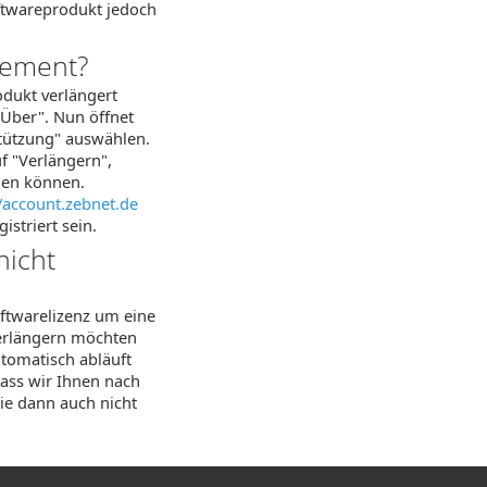
ftwareprodukt jedoch
nement?
dukt verlängert
"Über". Nun öffnet
stützung" auswählen.
f "Verlängern",
men können.
//account.zebnet.de
striert sein.
nicht
oftwarelizenz um eine
verlängern möchten
tomatisch abläuft
dass wir Ihnen nach
ie dann auch nicht