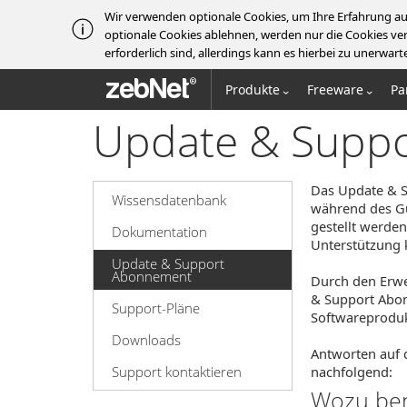
Wir verwenden optionale Cookies, um Ihre Erfahrung au
optionale Cookies ablehnen, werden nur die Cookies ver
erforderlich sind, allerdings kann es hierbei zu unerw
zebNet®
Produkte
Freeware
Pa
Update & Supp
Das Update & S
Wissensdatenbank
während des G
gestellt werden
Dokumentation
Unterstützung 
Update & Support
Abonnement
Durch den Erwe
& Support Abon
Support-Pläne
Softwareprodukt
Downloads
Antworten auf 
Support kontaktieren
nachfolgend:
Wozu ben