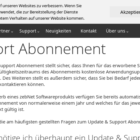
f unseren Websites zu verbessern. Wenn Sie
Akzeptie
wendet, die zur Bereitstellung der Dienste
artetem Verhalten auf unserer Website kommen.
rtner
Support
Neuigkeiten
Kontakt
Über uns
ort Abonnement
upport Abonnement stellt sicher, dass Ihnen für das erworbene 
ültigkeitszeitraums des Abonnements kostenlose Anwendungsup
. Des Weiteren stellt es außerdem sicher, dass Sie bei Bedarf jede
kontaktieren können.
rb eines zebNet Softwareprodukts verfügen Sie bereits automati
nement von normalerweise einem Jahr und welches für das jewe
 gültig ist.
die am häufigsten gestellten Fragen zum Update & Support Abon
ötige ich überhaupt ein Update & Sup