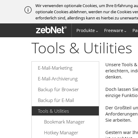
Wir verwenden optionale Cookies, um Ihre Erfahrung au
optionale Cookies ablehnen, werden nur die Cookies ver
erforderlich sind, allerdings kann es hierbei zu unerw
zebNet®
Produkte
Freeware
Pa
Tools & Utilities
Unsere Tools &
E-Mail-Marketing
erleichtern, in
denken.
E-Mail-Archivierung
Doch lassen Sie
Backup für Browser
einzige Funktio
Backup für E-Mail
Der Großteil un
Tools & Utilities
Anforderungen 
Sie arbeiten.
Bookmark Manager
Gestern war Ihr
Hotkey Manager