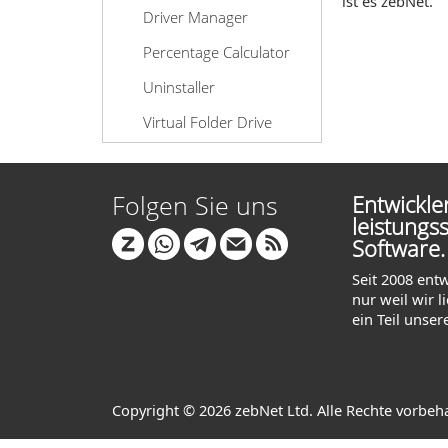
ist es zebNet.
Driver Manager
Percentage Calculator
Uninstaller
Virtual Folder Drive
Folgen Sie uns
Entwickl
leistungs
Software.
Seit 2008 ent
nur weil wir 
ein Teil unser
Copyright © 2026 zebNet Ltd. Alle Rechte vorbeh