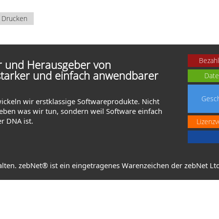
Drucken
Bezahl
er und Herausgeber von
starker und einfach anwendbarer
Date
Gesch
wickeln wir erstklassige Softwareprodukte. Nicht
lieben was wir tun, sondern weil Software einfach
er DNA ist.
Lizenzv
alten. zebNet® ist ein eingetragenes Warenzeichen der zebNet Ltd