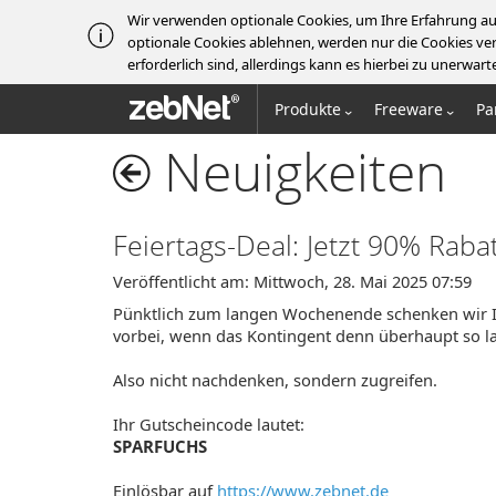
Wir verwenden optionale Cookies, um Ihre Erfahrung au
optionale Cookies ablehnen, werden nur die Cookies ver
erforderlich sind, allerdings kann es hierbei zu unerw
zebNet®
Produkte
Freeware
Pa
Neuigkeiten
Feiertags-Deal: Jetzt 90% Rabat
Veröffentlicht am: Mittwoch, 28. Mai 2025 07:59
Pünktlich zum langen Wochenende schenken wir Ihn
vorbei, wenn das Kontingent denn überhaupt so la
Also nicht nachdenken, sondern zugreifen.
Ihr Gutscheincode lautet:
SPARFUCHS
Einlösbar auf
https://www.zebnet.de