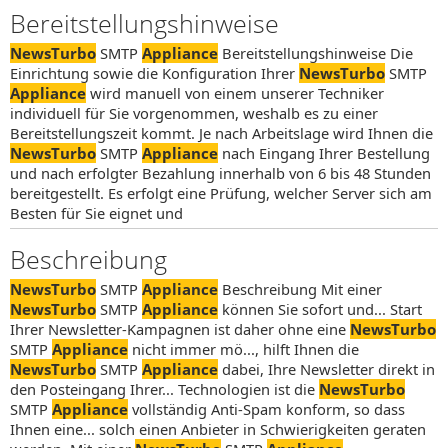
Bereitstellungshinweise
NewsTurbo
SMTP
Appliance
Bereitstellungshinweise Die
Einrichtung sowie die Konfiguration Ihrer
NewsTurbo
SMTP
Appliance
wird manuell von einem unserer Techniker
individuell für Sie vorgenommen, weshalb es zu einer
Bereitstellungszeit kommt. Je nach Arbeitslage wird Ihnen die
NewsTurbo
SMTP
Appliance
nach Eingang Ihrer Bestellung
und nach erfolgter Bezahlung innerhalb von 6 bis 48 Stunden
bereitgestellt. Es erfolgt eine Prüfung, welcher Server sich am
Besten für Sie eignet und
Beschreibung
NewsTurbo
SMTP
Appliance
Beschreibung Mit einer
NewsTurbo
SMTP
Appliance
können Sie sofort und... Start
Ihrer Newsletter-Kampagnen ist daher ohne eine
NewsTurbo
SMTP
Appliance
nicht immer mö..., hilft Ihnen die
NewsTurbo
SMTP
Appliance
dabei, Ihre Newsletter direkt in
den Posteingang Ihrer... Technologien ist die
NewsTurbo
SMTP
Appliance
vollständig Anti-Spam konform, so dass
Ihnen eine... solch einen Anbieter in Schwierigkeiten geraten