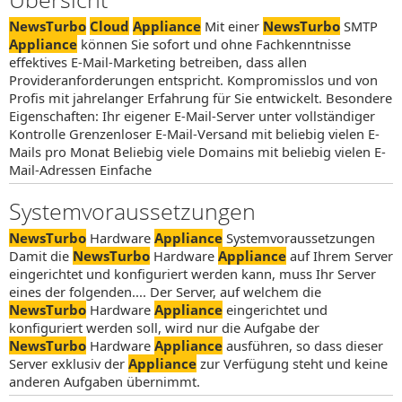
NewsTurbo
Cloud
Appliance
Mit einer
NewsTurbo
SMTP
Appliance
können Sie sofort und ohne Fachkenntnisse
effektives E-Mail-Marketing betreiben, dass allen
Provideranforderungen entspricht. Kompromisslos und von
Profis mit jahrelanger Erfahrung für Sie entwickelt. Besondere
Eigenschaften: Ihr eigener E-Mail-Server unter vollständiger
Kontrolle Grenzenloser E-Mail-Versand mit beliebig vielen E-
Mails pro Monat Beliebig viele Domains mit beliebig vielen E-
Mail-Adressen Einfache
Systemvoraussetzungen
NewsTurbo
Hardware
Appliance
Systemvoraussetzungen
Damit die
NewsTurbo
Hardware
Appliance
auf Ihrem Server
eingerichtet und konfiguriert werden kann, muss Ihr Server
eines der folgenden.... Der Server, auf welchem die
NewsTurbo
Hardware
Appliance
eingerichtet und
konfiguriert werden soll, wird nur die Aufgabe der
NewsTurbo
Hardware
Appliance
ausführen, so dass dieser
Server exklusiv der
Appliance
zur Verfügung steht und keine
anderen Aufgaben übernimmt.