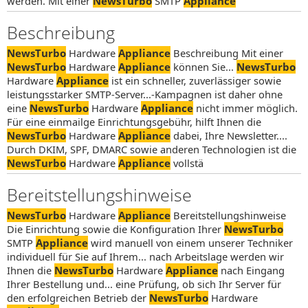
werden. Mit einer
NewsTurbo
SMTP
Appliance
Beschreibung
NewsTurbo
Hardware
Appliance
Beschreibung Mit einer
NewsTurbo
Hardware
Appliance
können Sie...
NewsTurbo
Hardware
Appliance
ist ein schneller, zuverlässiger sowie
leistungsstarker SMTP-Server...-Kampagnen ist daher ohne
eine
NewsTurbo
Hardware
Appliance
nicht immer möglich.
Für eine einmailge Einrichtungsgebühr, hilft Ihnen die
NewsTurbo
Hardware
Appliance
dabei, Ihre Newsletter....
Durch DKIM, SPF, DMARC sowie anderen Technologien ist die
NewsTurbo
Hardware
Appliance
vollstä
Bereitstellungshinweise
NewsTurbo
Hardware
Appliance
Bereitstellungshinweise
Die Einrichtung sowie die Konfiguration Ihrer
NewsTurbo
SMTP
Appliance
wird manuell von einem unserer Techniker
individuell für Sie auf Ihrem... nach Arbeitslage werden wir
Ihnen die
NewsTurbo
Hardware
Appliance
nach Eingang
Ihrer Bestellung und... eine Prüfung, ob sich Ihr Server für
den erfolgreichen Betrieb der
NewsTurbo
Hardware