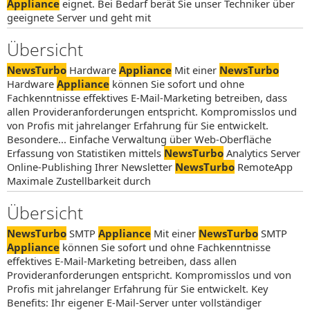
Appliance
eignet. Bei Bedarf berät Sie unser Techniker über
geeignete Server und geht mit
Übersicht
NewsTurbo
Hardware
Appliance
Mit einer
NewsTurbo
Hardware
Appliance
können Sie sofort und ohne
Fachkenntnisse effektives E-Mail-Marketing betreiben, dass
allen Provideranforderungen entspricht. Kompromisslos und
von Profis mit jahrelanger Erfahrung für Sie entwickelt.
Besondere... Einfache Verwaltung über Web-Oberfläche
Erfassung von Statistiken mittels
NewsTurbo
Analytics Server
Online-Publishing Ihrer Newsletter
NewsTurbo
RemoteApp
Maximale Zustellbarkeit durch
Übersicht
NewsTurbo
SMTP
Appliance
Mit einer
NewsTurbo
SMTP
Appliance
können Sie sofort und ohne Fachkenntnisse
effektives E-Mail-Marketing betreiben, dass allen
Provideranforderungen entspricht. Kompromisslos und von
Profis mit jahrelanger Erfahrung für Sie entwickelt. Key
Benefits: Ihr eigener E-Mail-Server unter vollständiger