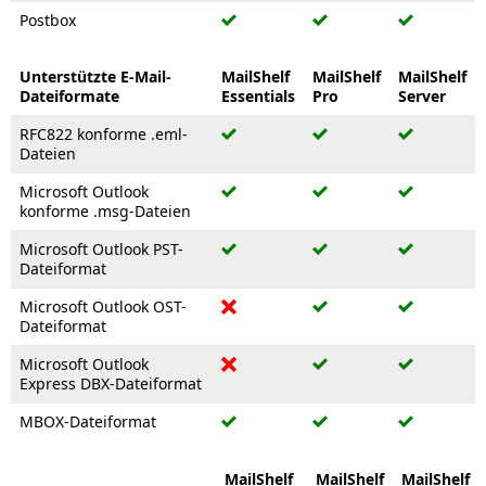
Postbox
Unterstützte E-Mail-
MailShelf
MailShelf
MailShelf
Dateiformate
Essentials
Pro
Server
RFC822 konforme .eml-
Dateien
Microsoft Outlook
konforme .msg-Dateien
Microsoft Outlook PST-
Dateiformat
Microsoft Outlook OST-
Dateiformat
Microsoft Outlook
Express DBX-Dateiformat
MBOX-Dateiformat
MailShelf
MailShelf
MailShelf