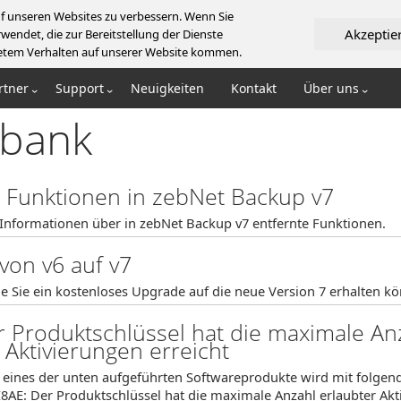
f unseren Websites zu verbessern. Wenn Sie
Akzeptie
wendet, die zur Bereitstellung der Dienste
artetem Verhalten auf unserer Website kommen.
rtner
Support
Neuigkeiten
Kontakt
Über uns
bank
e Funktionen in zebNet Backup v7
 Informationen über in zebNet Backup v7 entfernte Funktionen.
von v6 auf v7
ie Sie ein kostenloses Upgrade auf die neue Version 7 erhalten k
r Produktschlüssel hat die maximale An
 Aktivierungen erreicht
g eines der unten aufgeführten Softwareprodukte wird mit folge
8AE: Der Produktschlüssel hat die maximale Anzahl erlaubter Akti