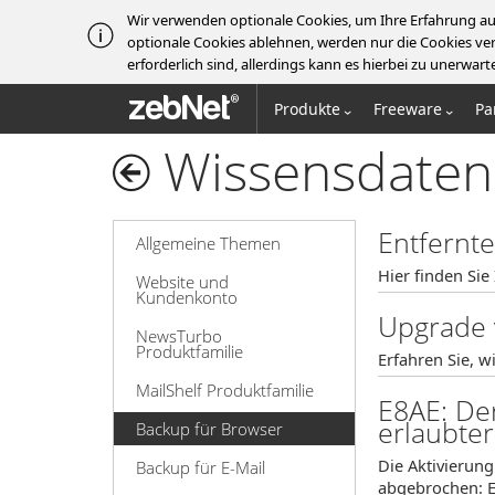
Wir verwenden optionale Cookies, um Ihre Erfahrung au
optionale Cookies ablehnen, werden nur die Cookies ver
erforderlich sind, allerdings kann es hierbei zu unerw
zebNet®
Produkte
Freeware
Pa
Wissensdaten
Entfernt
Allgemeine Themen
Hier finden Sie
Website und
Kundenkonto
Upgrade 
NewsTurbo
Produktfamilie
Erfahren Sie, w
MailShelf Produktfamilie
E8AE: De
erlaubter
Backup für Browser
Die Aktivierun
Backup für E-Mail
abgebrochen: E