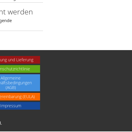
cht werden
lgende
ung und Lieferung
nschutzrichtlinie
Allgemeine
äftsbedingungen
(AGB)
ereinbarung (EULA)
Impressum
.