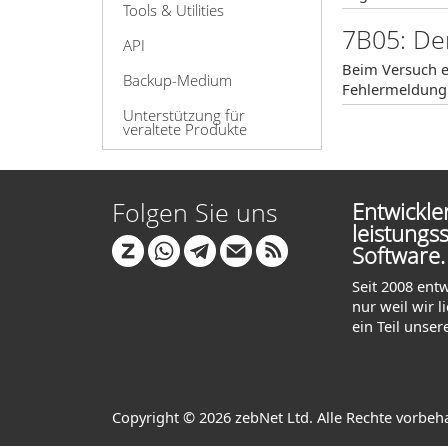
Tools & Utilities
7B05: Der
API
Beim Versuch e
Backup-Medium
Fehlermeldung:
Unterstützung für
veraltete Produkte
Folgen Sie uns
Entwickl
leistungs
Software.
Seit 2008 ent
nur weil wir 
ein Teil unser
Copyright © 2026 zebNet Ltd. Alle Rechte vorbeh